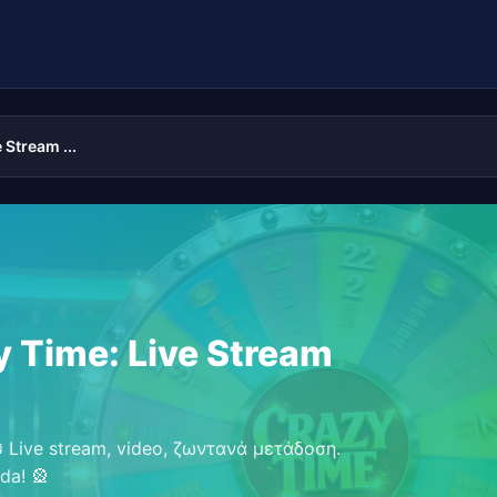
 Stream ...
 Time: Live Stream
 Live stream, video, ζωντανά μετάδοση.
da! 🎡