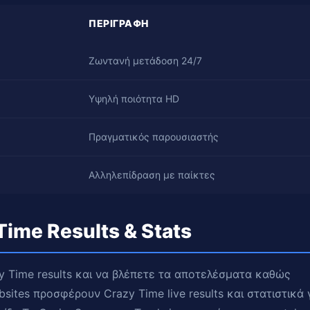
ΠΕΡΙΓΡΑΦΉ
Ζωντανή μετάδοση 24/7
Υψηλή ποιότητα HD
Πραγματικός παρουσιαστής
Αλληλεπίδραση με παίκτες
ime Results & Stats
y Time results και να βλέπετε τα αποτελέσματα καθώς
sites προσφέρουν Crazy Time live results και στατιστικά 