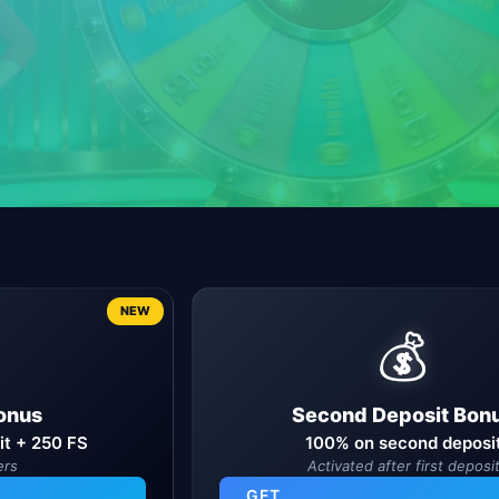
NEW
💰
onus
Second Deposit Bon
it + 250 FS
100% on second deposi
ers
Activated after first deposi
GET