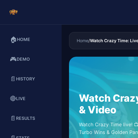
🏠
HOME
Home
/
Watch Crazy Time: Live
🎮
DEMO
📄
HISTORY
Watch Crazy
🔴
LIVE
& Video
📄
RESULTS
Watch Crazy Time live! 
Turbo Wins & Golden Pan
STATS