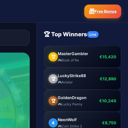
🎁
Free Bonus
🏆 Top Winners
Live
MasterGambler
🏆
€15,420
Book of Ra
LuckyStrike88
🏆
€12,890
Aviator
GoldenDragon
🏆
€10,240
Lucky Penny
NeonWolf
4
€8,750
Coin Strike 2