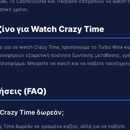
ίδι. Το CasinoScores και Tracksino επιτρέπουν να watch 
ατικό χρόνο.
ίνο για Watch Crazy Time
ία για να watch Crazy Time, προτείνουμε το Turbo Wins κα
προσφέρουν εξαιρετική ποιότητα ζωντανής μετάδοσης, γρ
 πλατφόρμα. Μπορείτε να watch και να παίξετε ταυτόχρον
ήσεις (FAQ)
Crazy Time δωρεάν;
 Time δωρεάν σε ορισμένα καζίνο, αλλά για να παίξετε