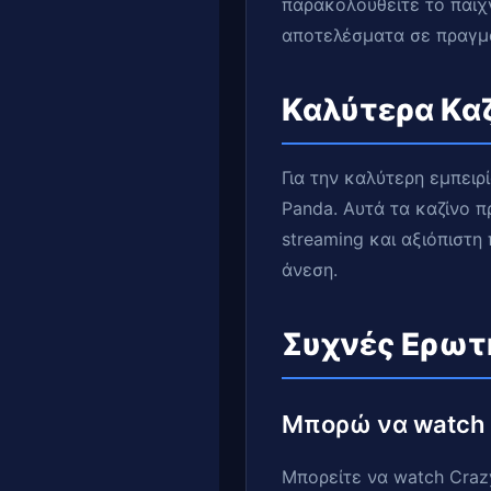
παρακολουθείτε το παιχν
αποτελέσματα σε πραγμ
Καλύτερα Καζ
Για την καλύτερη εμπειρ
Panda. Αυτά τα καζίνο 
streaming και αξιόπιστη
άνεση.
Συχνές Ερωτ
Μπορώ να watch 
Μπορείτε να watch Crazy