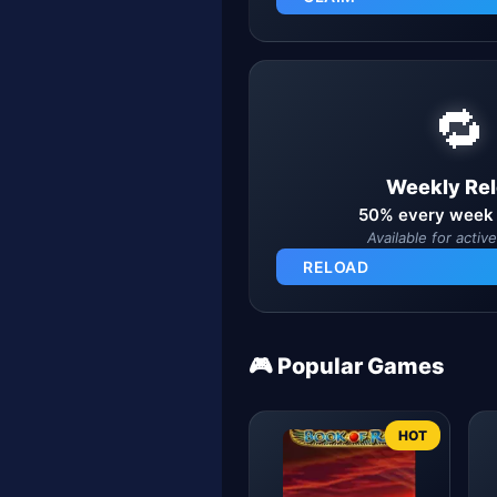
🔁
Weekly Re
50% every week 
Available for activ
RELOAD
🎮 Popular Games
HOT