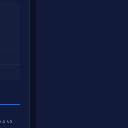
για να