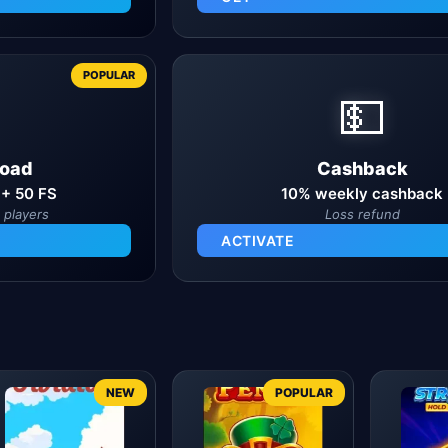
POPULAR
💵
load
Cashback
+ 50 FS
10% weekly cashback
e players
Loss refund
ACTIVATE
NEW
POPULAR