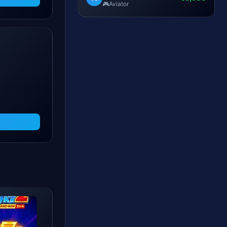
Aviator