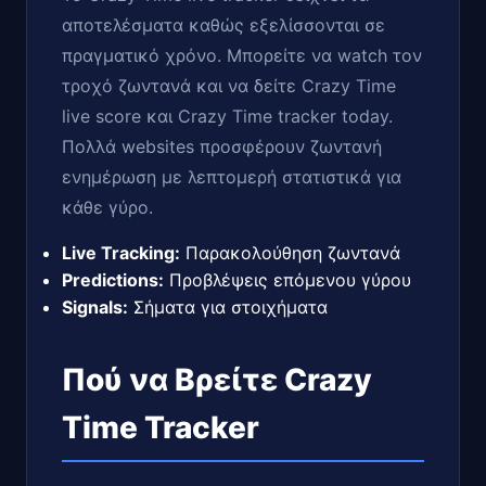
αποτελέσματα καθώς εξελίσσονται σε
πραγματικό χρόνο. Μπορείτε να watch τον
τροχό ζωντανά και να δείτε Crazy Time
live score και Crazy Time tracker today.
Πολλά websites προσφέρουν ζωντανή
ενημέρωση με λεπτομερή στατιστικά για
κάθε γύρο.
Live Tracking:
Παρακολούθηση ζωντανά
Predictions:
Προβλέψεις επόμενου γύρου
Signals:
Σήματα για στοιχήματα
Πού να Βρείτε Crazy
Time Tracker