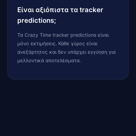
Είναι αξιόπιστα τα tracker
predictions;
Τα Crazy Time tracker predictions είναι
μόνο εκτιμήσεις. Κάθε γύρος είναι
ανεξάρτητος και δεν υπάρχει εγγύηση για
μελλοντικά αποτελέσματα.