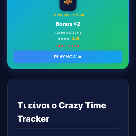
EXCLUSIVE OFFER
Bonus ×2
For new players
⭐⭐⭐⭐
4.9
LIMITED TIME
PLAY NOW 🔥
Τι είναι ο Crazy Time
Tracker