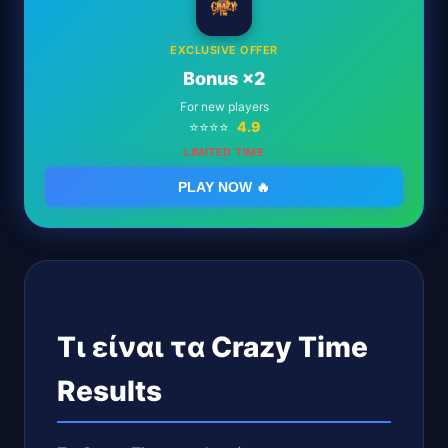
EXCLUSIVE OFFER
Bonus ×2
For new players
⭐⭐⭐⭐
4.9
LIMITED TIME
PLAY NOW 🔥
Τι είναι τα Crazy Time
Results