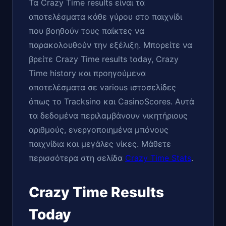
Τα Crazy Time results είναι τα
αποτελέσματα κάθε γύρου στο παιχνίδι
που βοηθούν τους παίκτες να
παρακολουθούν την εξέλιξη. Μπορείτε να
βρείτε Crazy Time results today, Crazy
Time history και προηγούμενα
αποτελέσματα σε various ιστοσελίδες
όπως το Tracksino και CasinoScores. Αυτά
τα δεδομένα περιλαμβάνουν νικητήριους
αριθμούς, ενεργοποιημένα μπόνους
παιχνίδια και μεγάλες νίκες. Μάθετε
περισσότερα στη σελίδα
Crazy Time Stats
.
Crazy Time Results
Today