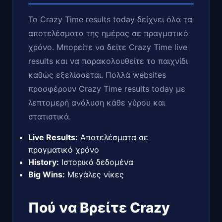
Το Crazy Time results today δείχνει όλα τα
αποτελέσματα της ημέρας σε πραγματικό
χρόνο. Μπορείτε να δείτε Crazy Time live
results και να παρακολουθείτε το παιχνίδι
καθώς εξελίσσεται. Πολλά websites
προσφέρουν Crazy Time results today με
λεπτομερή ανάλυση κάθε γύρου και
στατιστικά.
Live Results:
Αποτελέσματα σε
πραγματικό χρόνο
History:
Ιστορικά δεδομένα
Big Wins:
Μεγάλες νίκες
Πού να Βρείτε Crazy