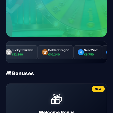
LuckyStrike88
GoldenDragon
NeonWolf
Cr
🏆
🏆
4
5
€12,890
€10,240
€8,750
€7
🎁 Bonuses
NEW
🎁
Welcome Bonus