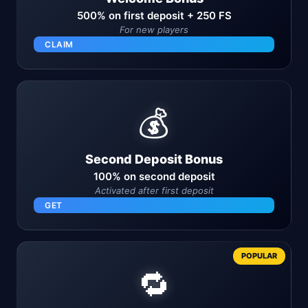
500% on first deposit + 250 FS
For new players
CLAIM
💰
Second Deposit Bonus
100% on second deposit
Activated after first deposit
GET
POPULAR
🔁