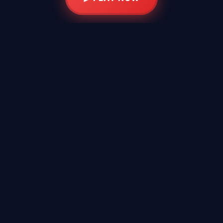
🎰 Crazy Time Casino operates under Curacao eGaming License
No. 8048/JAZ2017-001. We provide a secure gaming environment
with 256-bit SSL encryption.
⚠️ This website offers games with risk experience. You must be
18 years or older.
12
60
Crypto Networks
Currencies