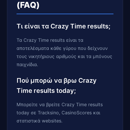
(FAQ)
Τι είναι τα Crazy Time results;
Τα Crazy Time results είναι τα
αποτελέσματα κάθε γύρου που δείχνουν
τους νικητήριους αριθμούς και τα μπόνους
παιχνίδια.
Πού μπορώ να βρω Crazy
Time results today;
Μπορείτε να βρείτε Crazy Time results
today σε Tracksino, CasinoScores και
στατιστικά websites.