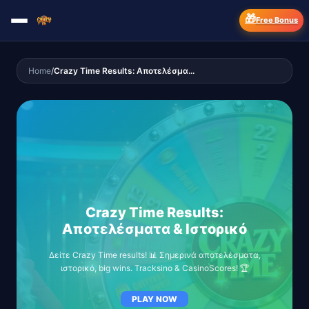
🎁
Free Bonus
Home
/
Crazy Time Results: Αποτελέσμα...
Crazy Time Results:
Αποτελέσματα & Ιστορικό
Δείτε Crazy Time results! 📊 Σημερινά αποτελέσματα,
ιστορικό, big wins. Tracksino & CasinoScores! 🏆
PLAY NOW