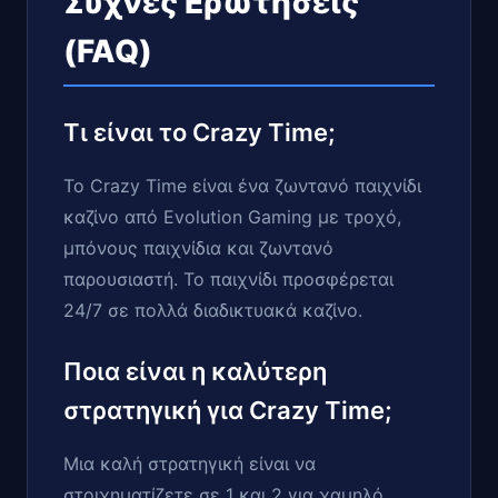
Συχνές Ερωτήσεις
(FAQ)
Τι είναι το Crazy Time;
Το Crazy Time είναι ένα ζωντανό παιχνίδι
καζίνο από Evolution Gaming με τροχό,
μπόνους παιχνίδια και ζωντανό
παρουσιαστή. Το παιχνίδι προσφέρεται
24/7 σε πολλά διαδικτυακά καζίνο.
Ποια είναι η καλύτερη
στρατηγική για Crazy Time;
Μια καλή στρατηγική είναι να
στοιχηματίζετε σε 1 και 2 για χαμηλό