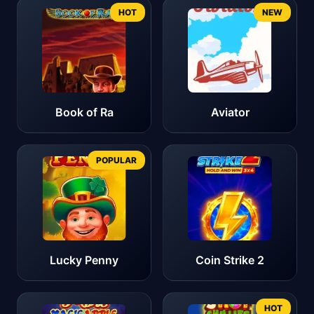
HOT
NEW
Book of Ra
Aviator
POPULAR
Lucky Penny
Coin Strike 2
HOT