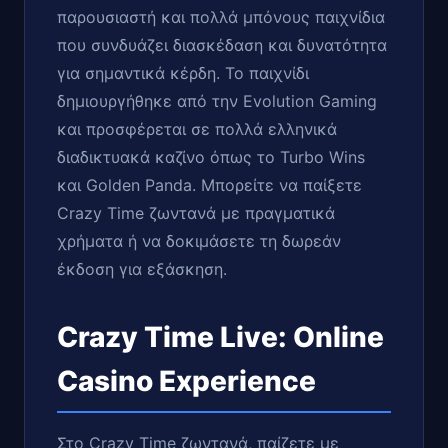
παρουσιαστή και πολλά μπόνους παιχνίδια
που συνδυάζει διασκέδαση και δυνατότητα
για σημαντικά κέρδη. Το παιχνίδι
δημιουργήθηκε από την Evolution Gaming
και προσφέρεται σε πολλά ελληνικά
διαδικτυακά καζίνο όπως το Turbo Wins
και Golden Panda. Μπορείτε να παίξετε
Crazy Time ζωντανά με πραγματικά
χρήματα ή να δοκιμάσετε τη δωρεάν
έκδοση για εξάσκηση.
Crazy Time Live: Online
Casino Experience
Στο Crazy Time ζωντανά, παίζετε με