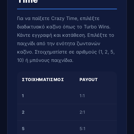
Για να παίξετε Crazy Time, επιλέξτε
διαδικτυακό καζίνο όπως το Turbo Wins.
Κάντε εγγραφή και κατάθεση. Επιλέξτε το
παιχνίδι από την ενότητα ζωντανών
καζίνο. Στοιχηματίστε σε αριθμούς (1, 2, 5,
10) ή μπόνους παιχνίδια.
ΣΤΟΙΧΗΜΑΤΙΣΜΌΣ
PAYOUT
1
1:1
2
2:1
5
5:1