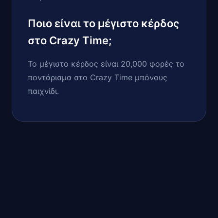
Ποιο είναι το μέγιστο κέρδος
στο Crazy Time;
Το μέγιστο κέρδος είναι 20,000 φορές το
ποντάρισμα στο Crazy Time μπόνους
παιχνίδι.