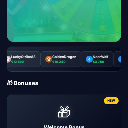
LuckyStrike88
GoldenDragon
NeonWolf
Cry
🏆
🏆
4
5
€12,890
€10,240
€8,750
€7,
🎁 Bonuses
NEW
🎁
Welcome Bonus