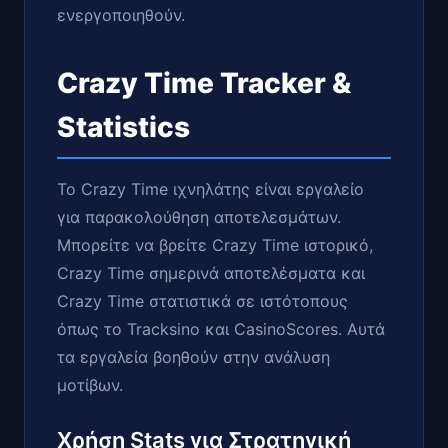
ενεργοποιηθούν.
Crazy Time Tracker &
Statistics
Το Crazy Time ιχνηλάτης είναι εργαλείο
για παρακολούθηση αποτελεσμάτων.
Μπορείτε να βρείτε Crazy Time ιστορικό,
Crazy Time σημερινά αποτελέσματα και
Crazy Time στατιστικά σε ιστότοπους
όπως το Tracksino και CasinoScores. Αυτά
τα εργαλεία βοηθούν στην ανάλυση
μοτίβων.
Χρήση Stats για Στρατηγική